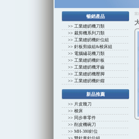
1
2
3
4
當
暢銷產品
>>
工業縫紉機刀類
>>
裁剪機系列刀類
>>
工業縫紉機針位組
>>
針板剪線組&梭床組
>>
電腦繡花機刀類
>>
工業縫紉機針板
>>
工業縫紉機牙齒
>>
工業縫紉機壓脚
>>
工業縫紉機針鎦
新品推薦
>>
片皮幾刀
>>
梭床
>>
同步車零件
>>
削皮機碗刀
>>
MH-380針位
>>
雙針車針位組