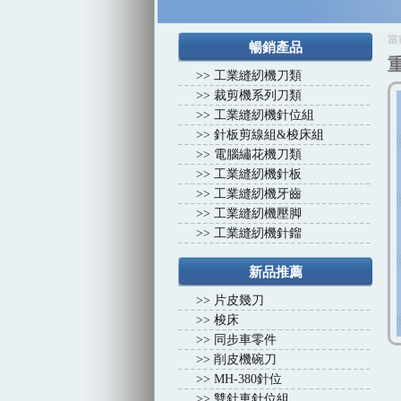
1
2
3
4
當
暢銷產品
>>
工業縫紉機刀類
>>
裁剪機系列刀類
>>
工業縫紉機針位組
>>
針板剪線組&梭床組
>>
電腦繡花機刀類
>>
工業縫紉機針板
>>
工業縫紉機牙齒
>>
工業縫紉機壓脚
>>
工業縫紉機針鎦
新品推薦
>>
片皮幾刀
>>
梭床
>>
同步車零件
>>
削皮機碗刀
>>
MH-380針位
>>
雙針車針位組