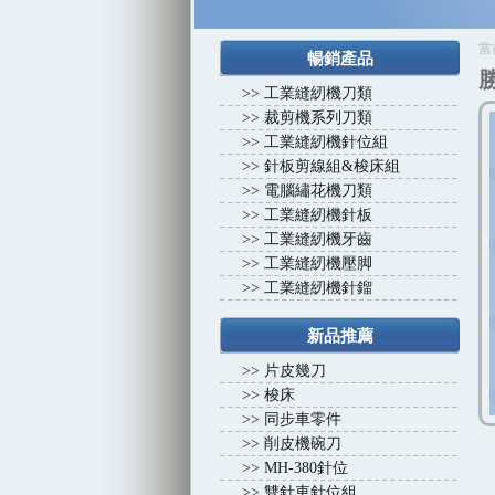
1
2
3
4
當
暢銷產品
>>
工業縫紉機刀類
>>
裁剪機系列刀類
>>
工業縫紉機針位組
>>
針板剪線組&梭床組
>>
電腦繡花機刀類
>>
工業縫紉機針板
>>
工業縫紉機牙齒
>>
工業縫紉機壓脚
>>
工業縫紉機針鎦
新品推薦
>>
片皮幾刀
>>
梭床
>>
同步車零件
>>
削皮機碗刀
>>
MH-380針位
>>
雙針車針位組