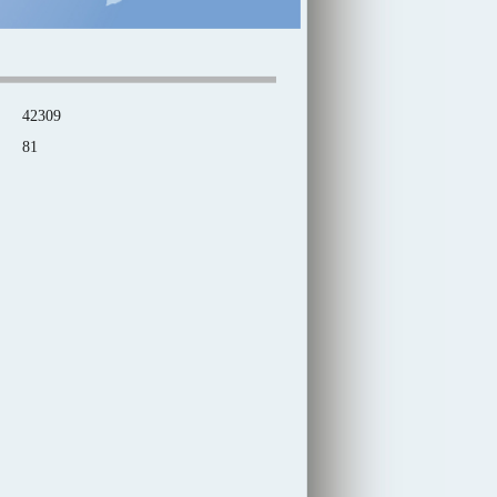
42309
81