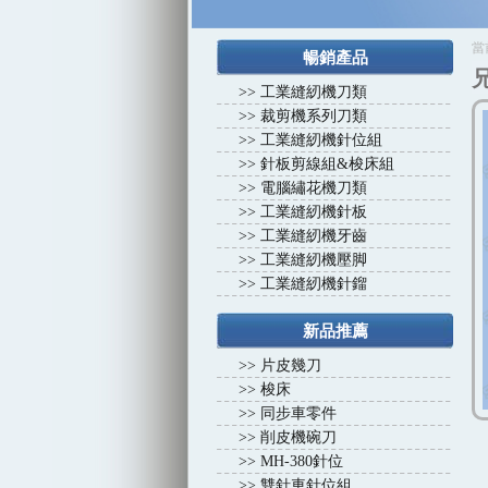
1
2
3
4
當
暢銷產品
>>
工業縫紉機刀類
>>
裁剪機系列刀類
>>
工業縫紉機針位組
>>
針板剪線組&梭床組
>>
電腦繡花機刀類
>>
工業縫紉機針板
>>
工業縫紉機牙齒
>>
工業縫紉機壓脚
>>
工業縫紉機針鎦
新品推薦
>>
片皮幾刀
>>
梭床
>>
同步車零件
>>
削皮機碗刀
>>
MH-380針位
>>
雙針車針位組